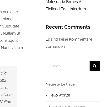
Malesuada Fames Aci
Eleifend Eget Interdum
m nec ante
a blandit
m vulputate.
Recent Comments
i. Nullam ut
Es sind keine Kommentare
 consequat
vorhanden.
. Nunc vitae mi
Suche
nach:
c id
illa
Neueste Beiträge
tus et
pulvinar
Hello world!
. Nullam