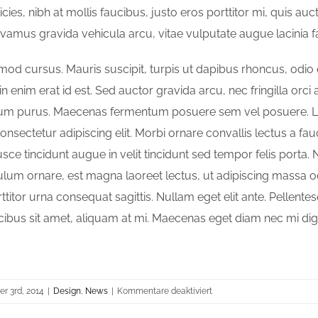
icies, nibh at mollis faucibus, justo eros porttitor mi, quis au
ivamus gravida vehicula arcu, vitae vulputate augue lacinia f
smod cursus. Mauris suscipit, turpis ut dapibus rhoncus, odio
udin enim erat id est. Sed auctor gravida arcu, nec fringilla orci a
ium purus. Maecenas fermentum posuere sem vel posuere. 
consectetur adipiscing elit. Morbi ornare convallis lectus a fa
Fusce tincidunt augue in velit tincidunt sed tempor felis porta.
lum ornare, est magna laoreet lectus, ut adipiscing massa od
ttitor urna consequat sagittis. Nullam eget elit ante. Pellente
ibus sit amet, aliquam at mi. Maecenas eget diam nec mi di
für
r 3rd, 2014
|
Design
,
News
|
Kommentare deaktiviert
Sed