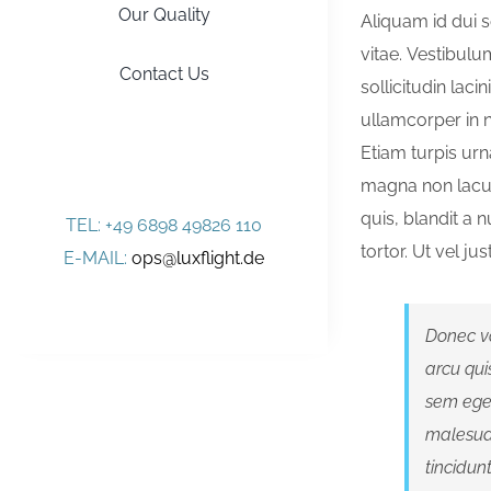
Our Quality
Aliquam id dui s
vitae. Vestibul
Contact Us
sollicitudin lac
ullamcorper in n
Etiam turpis urn
magna non lacus
quis, blandit a 
TEL: +49 6898 49826 110
tortor. Ut vel jus
E-MAIL:
ops@luxflight.de
Donec vo
arcu qui
sem eget
malesuad
tincidun