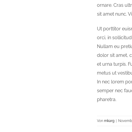
ornare. Cras ultr
sit amet nunc. V
Ut porttitor eui
orci, in sollicit
Nullam eu pret
dolor sit amet, 
et urna turpis. 
metus ut vestibu
In nec lorem por
semper nec fauc
pharetra.
Von
mkarg
|
Novembe