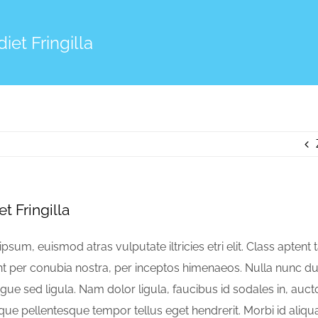
iet Fringilla
t Fringilla
psum, euismod atras vulputate iltricies etri elit. Class aptent 
nt per conubia nostra, per inceptos himenaeos. Nulla nunc dui,
ue sed ligula. Nam dolor ligula, faucibus id sodales in, auctor
sque pellentesque tempor tellus eget hendrerit. Morbi id aliqu