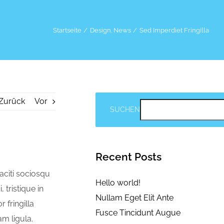
Startseite
Design
News
Sed Imperdiet Fringilla
Zurück
Vor
SUCHEN
Recent Posts
taciti sociosqu
Hello world!
 tristique in
Nullam Eget Elit Ante
 fringilla
Fusce Tincidunt Augue
am ligula.