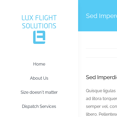
Zum
Inhalt
Sed Imperd
springen
Home
Sed Imperdie
About Us
Quisque ligulas i
Size doesn´t matter
ad litora torque
Dispatch Services
semper vel, cong
libero. Pellente