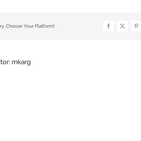
Imperdiet
Fringilla
ry, Choose Your Platform!
Facebook
X
Pi
tor:
mkarg