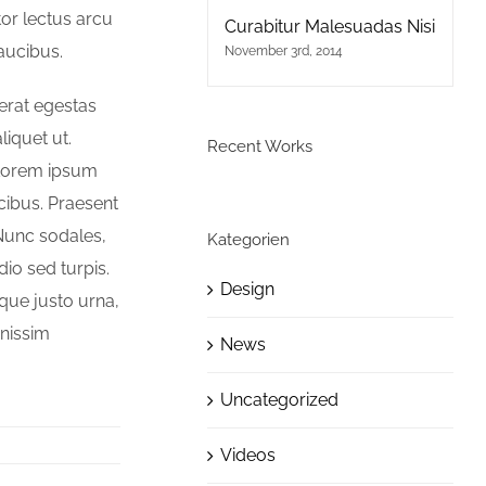
ctor lectus arcu
Curabitur Malesuadas Nisi
aucibus.
November 3rd, 2014
 erat egestas
liquet ut.
Recent Works
Lorem ipsum
ucibus. Praesent
 Nunc sodales,
Kategorien
io sed turpis.
Design
sque justo urna,
gnissim
News
Uncategorized
Videos