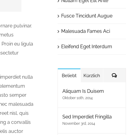
Nullam Eget Elit Ante
Fusce Tincidunt Augue
rnare pulvinar.
Malesuada Fames Aci
 metus
Proin eu ligula
Eleifend Eget Interdum
nsectetur
Kommen
Beliebt
Kürzlich
imperdiet nulla
ec elementum
Aliquam Is Duisem
justo semper
Oktober 10th, 2014
i, nec malesuada
eet nisl, quis
Sed Imperdiet Fringilla
ing a convallis
November 3rd, 2014
felis auctor