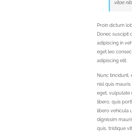
vitae ni
Proin dictum lob
Donec suscipit 
adipiscing in v
eget leo consec
adipiscing elit.
Nunc tincidunt,
nisl quis mauri
eget, vulputate 
libero, quis por
libero vehicula u
dignissim mauris
quis, tristique v