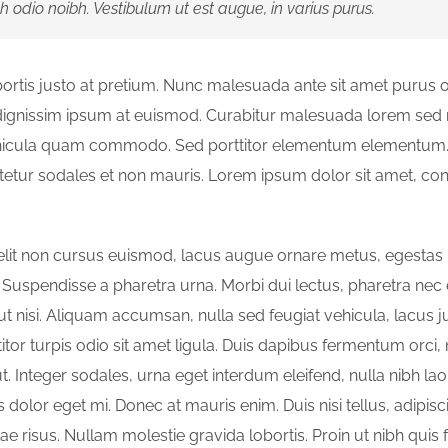
bh odio noibh. Vestibulum ut est augue, in varius purus.
ortis justo at pretium. Nunc malesuada ante sit amet purus o
dignissim ipsum at euismod. Curabitur malesuada lorem sed
ehicula quam commodo. Sed porttitor elementum elementum. 
tetur sodales et non mauris. Lorem ipsum dolor sit amet, co
 elit non cursus euismod, lacus augue ornare metus, egestas 
s. Suspendisse a pharetra urna. Morbi dui lectus, pharetra n
ut nisi. Aliquam accumsan, nulla sed feugiat vehicula, lacus 
ttitor turpis odio sit amet ligula. Duis dapibus fermentum orc
t. Integer sodales, urna eget interdum eleifend, nulla nibh laor
 dolor eget mi. Donec at mauris enim. Duis nisi tellus, adipisc
itae risus. Nullam molestie gravida lobortis. Proin ut nibh quis 